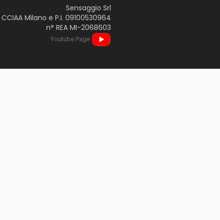
Sensaggio Srl
CCIAA Milano e P.I. 09100530964
n° REA MI-2068603
Youtube Page