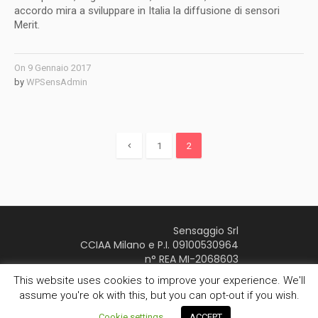
accordo mira a sviluppare in Italia la diffusione di sensori
Merit.
On
9 Gennaio 2017
by
WPSensAdmin
1
2
Sensaggio Srl
CCIAA Milano e P.I. 09100530964
n° REA MI-2068603
Youtube Page
This website uses cookies to improve your experience. We'll
assume you're ok with this, but you can opt-out if you wish.
Sensaggio © 2016 | All Rights Reserved
Privacy
/
Cookie settings
ACCEPT