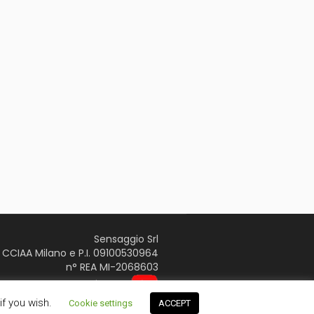
Sensaggio Srl
CCIAA Milano e P.I. 09100530964
n° REA MI-2068603
Youtube Page
if you wish.
Cookie settings
ACCEPT