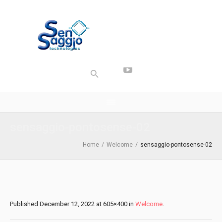
sensaggio-pontosense-02
Home
/
Welcome
/
sensaggio-pontosense-02
Published
December 12, 2022
at 605×400 in
Welcome
.